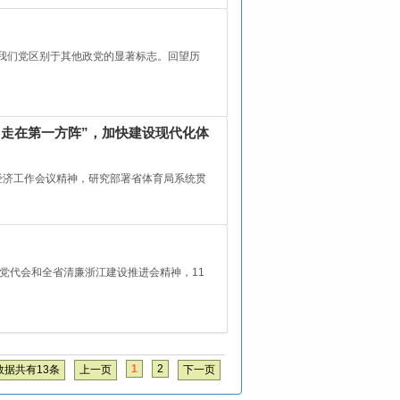
是我们党区别于其他政党的显著标志。回望历
走在第一方阵”，加快建设现代化体
经济工作会议精神，研究部署省体育局系统贯
党代会和全省清廉浙江建设推进会精神，11
1
2
数据共有13条
上一页
下一页