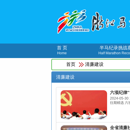
首 页
半马纪录挑战
Home
Half Marathon Reco
首页
清廉建设
清廉建设
六项纪律
2024-05-30 
往期精选 六
全省清廉