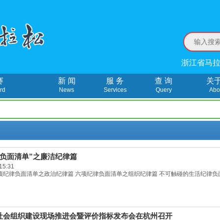
浙江省马拉
赛
新 闻
服 务
查 询
关
rd
News
Services
Query
Abo
“负面清单”之廉洁纪律篇
15:31
项纪律负面清单之政治纪律篇 六项纪律负面清单之组织纪律篇 不可触碰的生活纪律负面清
社会组织建设现场推进会暨评价指标发布会在杭州召开