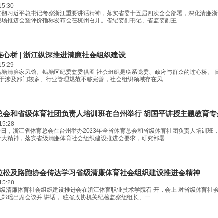
15:30
贯彻习近平总书记考察浙江重要讲话精神，落实省委十五届四次全会部署，深化清廉浙江
场推进会暨评价指标发布会在杭州召开。省纪委副书记、省监委副主...
心桥 | 浙江纵深推进清廉社会组织建设
15:29
钱塘清廉家风馆。钱塘区纪委监委供图 社会组织是联系党委、政府与群众的连心桥。 
于涉及部门较多、行业管理规范不够完善，社会组织领域存在风...
总会和省级体育社团负责人培训班在台州举行 胡国平讲授主题教育专
15:28
30日，浙江省体育总会在台州举办2023年全省体育总会和省级体育社团负责人培训
大精神，落实省级清廉体育社会组织建设推进会要求，研究部署...
拉松及路跑协会传达学习省级清廉体育社会组织建设推进会精神
15:28
省级清廉体育社会组织建设推进会在浙江体育职业技术学院召 开，会上 对省级体育社会
郑瑶出席会议并 讲话， 驻省政协机关纪检监察组组长、一...