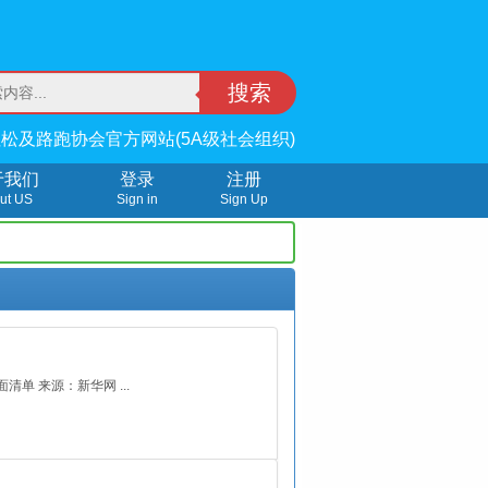
搜索
松及路跑协会官方网站(5A级社会组织)
于我们
登录
注册
ut US
Sign in
Sign Up
单 来源：新华网 ...