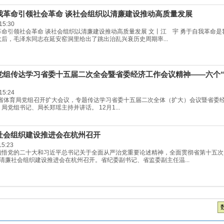
我革命引领社会革命 谈社会组织以清廉建设推动高质量发展
15:30
革命引领社会革命 谈社会组织以清廉建设推动高质量发展 文丨江 宇 勇于自我革命
后，毛泽东同志在延安窑洞里给出了跳出治乱兴衰历史周期率...
党组传达学习省委十五届二次全会暨省委经济工作会议精神——六个“
15:24
日，省体育局党组召开扩大会议，专题传达学习省委十五届二次全体（扩大）会议暨省委
局党组书记、局长郑瑶主持并讲话。 12月1...
社会组织建设推进会在杭州召开
15:23
领悟党的二十大和习近平总书记关于全面从严治党重要论述精神，全面贯彻省第十五次
清廉社会组织建设推进会在杭州召开。省纪委副书记、省监委副主任温...