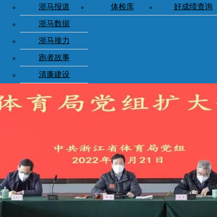
浙马报道
体检库
好成绩查询
浙马数据
浙马接力
跑者故事
清廉建设