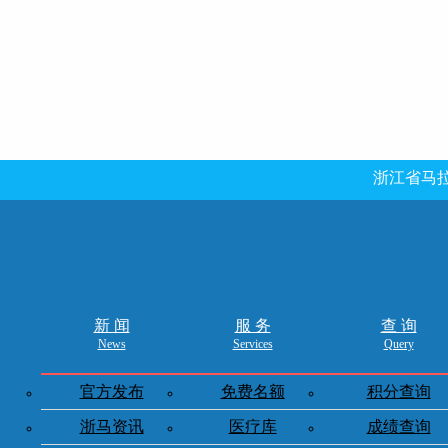
浙江省马拉
会暨省委经济工作会议精神——六
强省
新 闻
服 务
查 询
News
Services
Query
学习省委十五届二次全体（扩大）会议暨省委经济工作会
官方发布
免费名额
积分查询
浙马资讯
医疗库
成绩查询