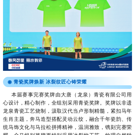
◉
青瓷奖牌焕新 冰裂纹匠心铸荣耀
本届赛事完赛奖牌由大唐（龙泉）青瓷有限公司
用
心设计，精心制作
，全组别采用青瓷奖牌。奖牌以非遗
龙泉青瓷工艺烧制，汲取汉代当卢形制精髓，紧扣马年
生肖主题，奔马造型搭配灵动云纹，融合千年瓷韵、传
统马饰文化与马拉松拼搏精神，温润雅致，镌刻完赛荣