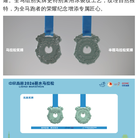
耀。全马组别奖牌更特别采用冰裂纹工艺，纹理自然独
特，为全马跑者的荣耀纪念增添专属匠心。