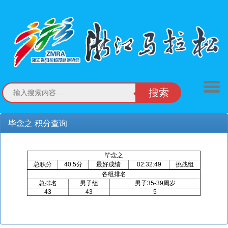
搜索
毕念之 积分查询
毕念之
总积分
40.5分
最好成绩
02:32:49
挑战组
各组排名
总排名
男子组
男子35-39周岁
43
43
5