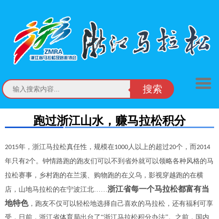
搜索
跑过浙江山水，赚马拉松积分
年，浙江马拉松真任性，规模在
人以上的超过
个，而
2015
1000
20
2014
年只有
个。钟情路跑的跑友们可以不到省外就可以领略各种风格的马
2
拉松赛事，乡村跑的在兰溪、购物跑的在义乌，影视穿越跑的在横
浙江省每一个马拉松都富有当
店，山地马拉松的在宁波江北……
地特色
，跑友不仅可以轻松地选择自己喜欢的马拉松，还有福利可享
受，日前，浙江省体育局出台了“浙江马拉松积分办法”。
之前，国内