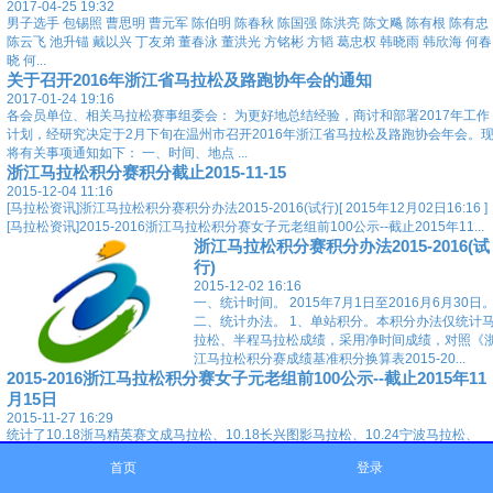
2017-04-25 19:32
男子选手 包锡照 曹思明 曹元军 陈伯明 陈春秋 陈国强 陈洪亮 陈文飚 陈有根 陈有忠
陈云飞 池升锚 戴以兴 丁友弟 董春泳 董洪光 方铭彬 方韬 葛忠权 韩晓雨 韩欣海 何春
晓 何...
关于召开2016年浙江省马拉松及路跑协年会的通知
2017-01-24 19:16
各会员单位、相关马拉松赛事组委会： 为更好地总结经验，商讨和部署2017年工作
计划，经研究决定于2月下旬在温州市召开2016年浙江省马拉松及路跑协会年会。
将有关事项通知如下： 一、时间、地点 ...
浙江马拉松积分赛积分截止2015-11-15
2015-12-04 11:16
[马拉松资讯]浙江马拉松积分赛积分办法2015-2016(试行)[ 2015年12月02日16:16 ]
[马拉松资讯]2015-2016浙江马拉松积分赛女子元老组前100公示--截止2015年11...
浙江马拉松积分赛积分办法2015-2016(试
行)
2015-12-02 16:16
一、统计时间。 2015年7月1日至2016月6月30日
二、统计办法。 1、单站积分。本积分办法仅统计
拉松、半程马拉松成绩，采用净时间成绩，对照《
江马拉松积分赛成绩基准积分换算表2015-20...
2015-2016浙江马拉松积分赛女子元老组前100公示--截止2015年11
月15日
2015-11-27 16:29
统计了10.18浙马精英赛文成马拉松、10.18长兴图影马拉松、10.24宁波马拉松、
11.1杭州马拉松、11.15德清马拉松、11.15舟山群岛马拉松等六站马拉松成绩，其
首页
登录
积分赛成绩敬请期待。年龄组...
2015-2016浙江马拉松积分赛女子大师组前260公示--截止2015年11